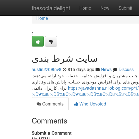
Home
thesocialdelight
Home
New
Submit
Home
1
سایت شرط بندی
austin2z09fnv8
815 days ago
News
Discuss
سایت شرط بندی بونوس‌ ها و پاداش‌ ها، عواملی است که س
این امکانات ممکن است شامل پاداش‌ های خوش‌ آمد گویی ب
برای کاربران دائمی
https://javadashna.niloblog
%D9%88%DB%8C%D9%86%DB%8C%D8%B3%DB%8
Comments
Who Upvoted
Comments
Submit a Comment