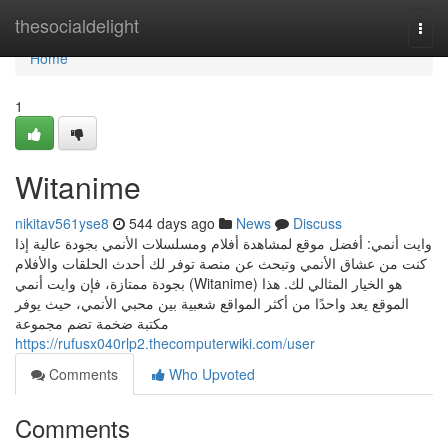
Home
thesocialdelight
Togg
navi
Home
1
Witanime
nikitav561yse8
544 days ago
News
Discuss
وايت أنمي: أفضل موقع لمشاهدة أفلام ومسلسلات الأنمي بجودة عالية إذا
كنت من عشاق الأنمي وتبحث عن منصة توفر لك أحدث الحلقات والأفلام
بجودة ممتازة، فإن وايت أنمي (Witanime) هو الخيار المثالي لك. هذا
الموقع يعد واحدًا من أكثر المواقع شعبية بين محبي الأنمي، حيث يوفر
مكتبة ضخمة تضم مجموعة
https://rufusx040rlp2.thecomputerwiki.com/user
Comments
Who Upvoted
Comments