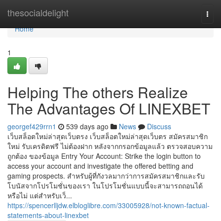
Home
thesocialdelight
Togg
navi
Home
1
Helping The others Realize
The Advantages Of LINEXBET
georgef429rrn1
539 days ago
News
Discuss
เว็บสล็อตใหม่ล่าสุดเว็บตรง เว็บสล็อตใหม่ล่าสุดเว็บตร สมัครสมาชิก
ใหม่ รับเครดิตฟรี ไม่ต้องฝาก หลังจากกรอกข้อมูลแล้ว ตรวจสอบความ
ถูกต้อง ของข้อมูล Entry Your Account: Strike the login button to
access your account and investigate the offered betting and
gaming prospects. สำหรับผู้ที่กังวลมากว่าการสมัครสมาชิกและรับ
โบนัสจากโปรโมชั่นของเรา ในโปรโมชั่นแบบนี้จะสามารถถอนได้
หรือไม่ แต่สำหรับเว็...
https://spencerlljdw.elbloglibre.com/33005928/not-known-factual-
statements-about-linexbet