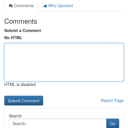
Comments
Who Upvoted
Comments
Submit a Comment
No HTML
HTML is disabled
Report Page
Search
Go