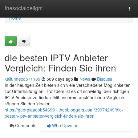
Home
thesocialdelight
Togg
navi
Home
1
die besten IPTV Anbieter
Vergleich: Finden Sie ihren
kallumtexq571169
509 days ago
News
Discuss
In der heutigen Zeit bieten sich viele verschiedene Möglichkeiten
zur Unterhaltung an. Trotzdem ist es oft schwierig, den richtigen
IPTV Anbieter zu finden. Mit unserem ausführlichen Vergleich
können Sie den idealen
https://georgiaaeob546991.theobloggers.com/39974249/die-
besten-iptv-anbieter-vergleich-finden-sie-ihren
Comments
Who Upvoted