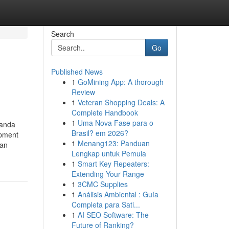
Search
Go
Published News
1
GoMining App: A thorough
Review
1
Veteran Shopping Deals: A
Complete Handbook
1
Uma Nova Fase para o
 anda
Brasil? em 2026?
ipment
1
Menang123: Panduan
gan
Lengkap untuk Pemula
1
Smart Key Repeaters:
Extending Your Range
1
3CMC Supplies
1
Análisis Ambiental : Guía
Completa para Sati...
1
AI SEO Software: The
Future of Ranking?