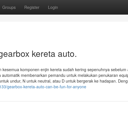
Groups
Register
Login
gearbox kereta auto.
ikan kesemua komponen enjin kereta sudah kering sepenuhnya sebelum
eta automatik membenarkan pemandu untuk melakukan penukaran equ
ntuk undur, N untuk neutral, atau D untuk bergerak ke hadapan. Den
133/gearbox-kereta-auto-can-be-fun-for-anyone