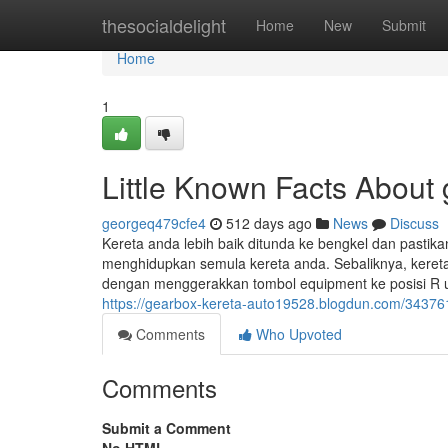
Home
thesocialdelight
Home
New
Submit
Home
1
Little Known Facts About 
georgeq479cfe4
512 days ago
News
Discuss
Kereta anda lebih baik ditunda ke bengkel dan past
menghidupkan semula kereta anda. Sebaliknya, ker
dengan menggerakkan tombol equipment ke posisi R u
https://gearbox-kereta-auto19528.blogdun.com/34376
Comments
Who Upvoted
Comments
Submit a Comment