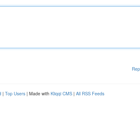
Rep
d
|
Top Users
| Made with
Kliqqi CMS
|
All RSS Feeds