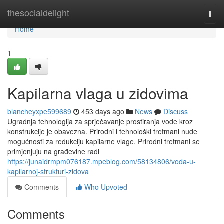
Home
thesocialdelight
Togg
navi
Home
1
Kapilarna vlaga u zidovima
blancheyxpe599689
453 days ago
News
Discuss
Ugradnja tehnologija za sprječavanje prostiranja vode kroz
konstrukcije je obavezna. Prirodni i tehnološki tretmani nude
mogućnosti za redukciju kapilarne vlage. Prirodni tretmani se
primjenjuju na građevine radi
https://junaidrmpm076187.mpeblog.com/58134806/voda-u-
kapilarnoj-strukturi-zidova
Comments
Who Upvoted
Comments