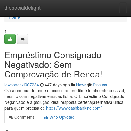
Home
thesocialdelight
Togg
navi
Home
1
Empréstimo Consignado
Negativado: Sem
Comprovação de Renda!
lawsonokzt967284
447 days ago
News
Discuss
Olá a um mundo onde o acesso ao crédito é totalmente possível,
mesmo com negativas emsuas ficha. O Empréstimo Consignado
Negativado é a {solução ideal|resposta perfeita|alternativa única|
para quem precisa de
https://www.cashbankinc.com/
Comments
Who Upvoted