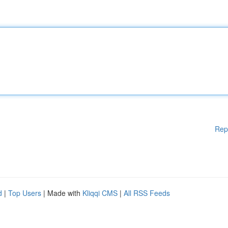
Rep
d
|
Top Users
| Made with
Kliqqi CMS
|
All RSS Feeds