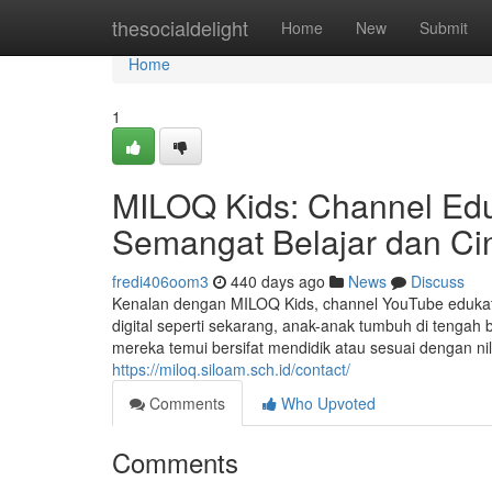
Home
thesocialdelight
Home
New
Submit
Home
1
MILOQ Kids: Channel Ed
Semangat Belajar dan Ci
fredi406oom3
440 days ago
News
Discuss
Kenalan dengan MILOQ Kids, channel YouTube edukatif
digital seperti sekarang, anak-anak tumbuh di tengah 
mereka temui bersifat mendidik atau sesuai dengan nila
https://miloq.siloam.sch.id/contact/
Comments
Who Upvoted
Comments