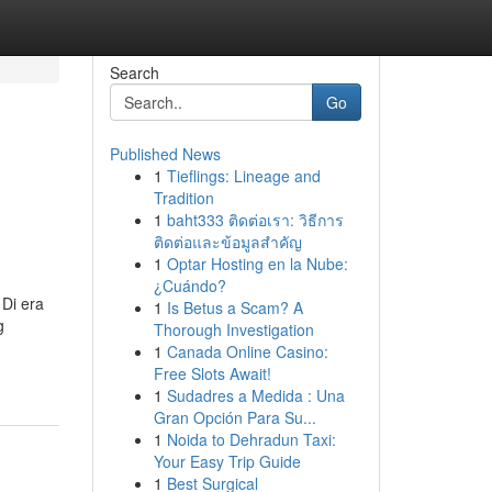
Search
Go
Published News
1
Tieflings: Lineage and
Tradition
1
baht333 ติดต่อเรา: วิธีการ
ติดต่อและข้อมูลสำคัญ
1
Optar Hosting en la Nube:
¿Cuándo?
Di era
1
Is Betus a Scam? A
g
Thorough Investigation
1
Canada Online Casino:
Free Slots Await!
1
Sudadres a Medida : Una
Gran Opción Para Su...
1
Noida to Dehradun Taxi:
Your Easy Trip Guide
1
Best Surgical