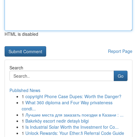
HTML is disabled
Report Page
Search
Go
Published News
1
copyright Phone Case Dupes: Worth the Danger?
1
What 360 diploma and Four Way privateness
condi...
1
Лучшие места для заказать поездки в Казани : ...
1
Bakırköy escort nedir detaylı bilgi
1
Is Industrial Solar Worth the Investment for Co...
1
Unlock Rewards: Your Ether.fi Referral Code Guide