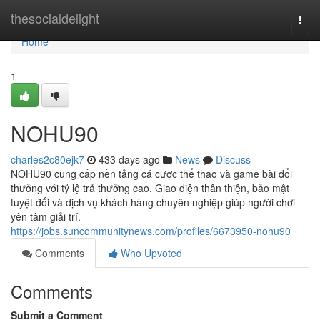
Home
thesocialdelight
Togg
navi
Home
1
NOHU90
charles2c80ejk7
433 days ago
News
Discuss
NOHU90 cung cấp nền tảng cá cược thể thao và game bài đổi
thưởng với tỷ lệ trả thưởng cao. Giao diện thân thiện, bảo mật
tuyệt đối và dịch vụ khách hàng chuyên nghiệp giúp người chơi
yên tâm giải trí.
https://jobs.suncommunitynews.com/profiles/6673950-nohu90
Comments
Who Upvoted
Comments
Submit a Comment