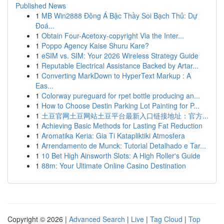
Published News
1
MB Win2888 Đông Á Bậc Thầy Soi Bạch Thủ: Dự
Đoá...
1
Obtain Four-Acetoxy-copyright Via the Inter...
1
Poppo Agency Kaise Shuru Kare?
1
eSIM vs. SIM: Your 2026 Wireless Strategy Guide
1
Reputable Electrical Assistance Backed by Artar...
1
Converting MarkDown to HyperText Markup : A
Eas...
1
Colorway pureguard for rpet bottle producing an...
1
How to Choose Destin Parking Lot Painting for P...
1
土豆官网土豆网站土豆平台最新入口链接地址：官方...
1
Achieving Basic Methods for Lasting Fat Reduction
1
Aromatika Keria: Gia Ti Katapliktiki Atmosfera
1
Arrendamento de Munck: Tutorial Detalhado e Tar...
1
10 Bet High Ainsworth Slots: A High Roller's Guide
1
88m: Your Ultimate Online Casino Destination
Copyright © 2026 |
Advanced Search
|
Live
|
Tag Cloud
|
Top