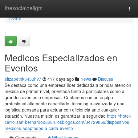
Home
thesocialdelight
Togg
navi
Home
1
Medicos Especializados en
Eventos
elizabethk543uhv7
417 days ago
News
Discuss
Se destaca como una empresa líder dedicada a brindar atención
médica de primer nivel, orientada tanto a particulares como a
grandes eventos o empresas. Contamos con un equipo
profesional altamente capacitado, tecnología avanzada y una
logística pensada para actuar con eficiencia ante cualquier
situación. Nuestra misión es garantizar la seguridad
https://hotel-
cerro-san-bernardo06284.losblogos.com/34729859/dispositivos-
medicos-adaptados-a-cada-evento
Comments
Who Upvoted