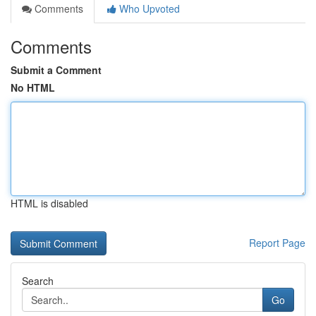
Comments
Who Upvoted
Comments
Submit a Comment
No HTML
HTML is disabled
Report Page
Search
Go