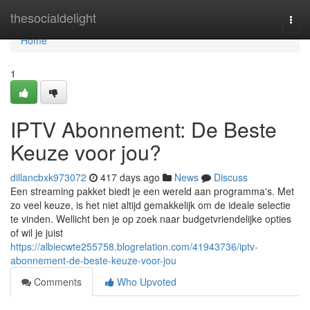
Home
thesocialdelight
Togg
navi
Home
1
IPTV Abonnement: De Beste
Keuze voor jou?
dillancbxk973072
417 days ago
News
Discuss
Een streaming pakket biedt je een wereld aan programma's. Met
zo veel keuze, is het niet altijd gemakkelijk om de ideale selectie
te vinden. Wellicht ben je op zoek naar budgetvriendelijke opties
of wil je juist
https://albiecwte255758.blogrelation.com/41943736/iptv-
abonnement-de-beste-keuze-voor-jou
Comments
Who Upvoted