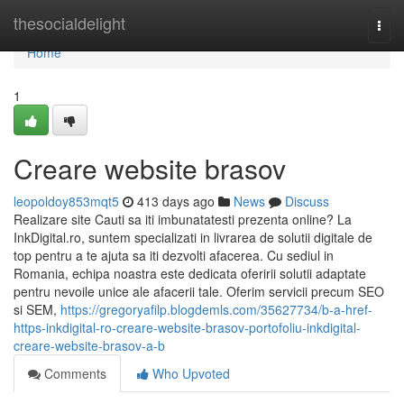
Home
thesocialdelight
Togg
navi
Home
1
Creare website brasov
leopoldoy853mqt5
413 days ago
News
Discuss
Realizare site Cauti sa iti imbunatatesti prezenta online? La
InkDigital.ro, suntem specializati in livrarea de solutii digitale de
top pentru a te ajuta sa iti dezvolti afacerea. Cu sediul in
Romania, echipa noastra este dedicata oferirii solutii adaptate
pentru nevoile unice ale afacerii tale. Oferim servicii precum SEO
si SEM,
https://gregoryafilp.blogdemls.com/35627734/b-a-href-
https-inkdigital-ro-creare-website-brasov-portofoliu-inkdigital-
creare-website-brasov-a-b
Comments
Who Upvoted