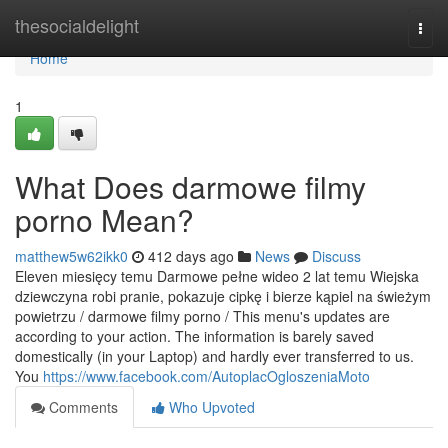
Home
thesocialdelight
Togg
navi
Home
1
What Does darmowe filmy
porno Mean?
matthew5w62ikk0
412 days ago
News
Discuss
Eleven miesięcy temu Darmowe pełne wideo 2 lat temu Wiejska
dziewczyna robi pranie, pokazuje cipkę i bierze kąpiel na świeżym
powietrzu / darmowe filmy porno / This menu's updates are
according to your action. The information is barely saved
domestically (in your Laptop) and hardly ever transferred to us.
You
https://www.facebook.com/AutoplacOgloszeniaMoto
Comments
Who Upvoted