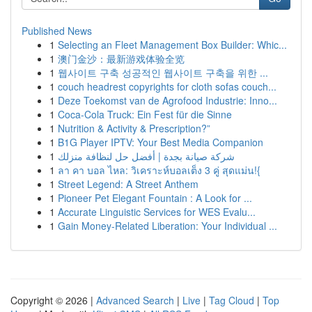
Published News
1
Selecting an Fleet Management Box Builder: Whic...
1
澳门金沙：最新游戏体验全览
1
웹사이트 구축 성공적인 웹사이트 구축을 위한 ...
1
couch headrest copyrights for cloth sofas couch...
1
Deze Toekomst van de Agrofood Industrie: Inno...
1
Coca-Cola Truck: Ein Fest für die Sinne
1
Nutrition & Activity & Prescription?”
1
B1G Player IPTV: Your Best Media Companion
1
شركة صيانة بجدة | أفضل حل لنظافة منزلك
1
ลา คา บอล ไหล: วิเคราะห์บอลเต็ง 3 คู่ สุดแม่น!{
1
Street Legend: A Street Anthem
1
Pioneer Pet Elegant Fountain : A Look for ...
1
Accurate Linguistic Services for WES Evalu...
1
Gain Money-Related Liberation: Your Individual ...
Copyright © 2026 |
Advanced Search
|
Live
|
Tag Cloud
|
Top