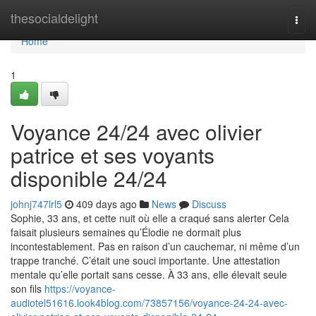
Home
thesocialdelight
Togg
navi
Home
1
Voyance 24/24 avec olivier
patrice et ses voyants
disponible 24/24
johnj747lrl5
409 days ago
News
Discuss
Sophie, 33 ans, et cette nuit où elle a craqué sans alerter Cela
faisait plusieurs semaines qu’Élodie ne dormait plus
incontestablement. Pas en raison d’un cauchemar, ni même d’un
trappe tranché. C’était une souci importante. Une attestation
mentale qu’elle portait sans cesse. À 33 ans, elle élevait seule
son fils
https://voyance-
audiotel51616.look4blog.com/73857156/voyance-24-24-avec-