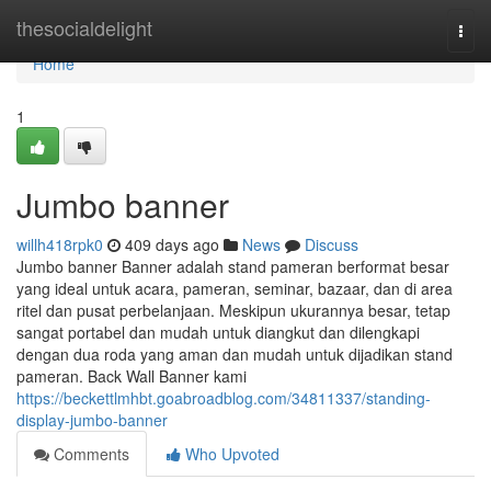
Home
thesocialdelight
Togg
navi
Home
1
Jumbo banner
willh418rpk0
409 days ago
News
Discuss
Jumbo banner Banner adalah stand pameran berformat besar
yang ideal untuk acara, pameran, seminar, bazaar, dan di area
ritel dan pusat perbelanjaan. Meskipun ukurannya besar, tetap
sangat portabel dan mudah untuk diangkut dan dilengkapi
dengan dua roda yang aman dan mudah untuk dijadikan stand
pameran. Back Wall Banner kami
https://beckettlmhbt.goabroadblog.com/34811337/standing-
display-jumbo-banner
Comments
Who Upvoted