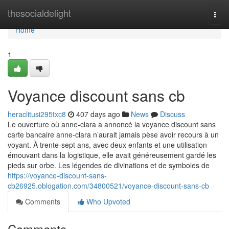
Home
thesocialdelight
Togg
navi
Home
1
Voyance discount sans cb
heraclitusi295txc8
407 days ago
News
Discuss
Le ouverture où anne-clara a annoncé la voyance discount sans
carte bancaire anne-clara n’aurait jamais pèse avoir recours à un
voyant. À trente-sept ans, avec deux enfants et une utilisation
émouvant dans la logistique, elle avait généreusement gardé les
pieds sur orbe. Les légendes de divinations et de symboles de
https://voyance-discount-sans-
cb26925.oblogation.com/34800521/voyance-discount-sans-cb
Comments
Who Upvoted
Comments