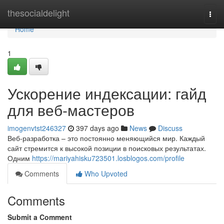
Home
thesocialdelight
Togg
navi
Home
1
Ускорение индексации: гайд
для веб-мастеров
imogenvtst246327
397 days ago
News
Discuss
Веб-разработка – это постоянно меняющийся мир. Каждый
сайт стремится к высокой позиции в поисковых результатах.
Одним
https://mariyahisku723501.losblogos.com/profile
Comments
Who Upvoted
Comments
Submit a Comment