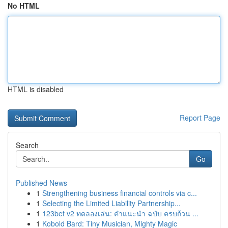
No HTML
HTML is disabled
Report Page
Search
Go
Published News
1
Strengthening business financial controls via c...
1
Selecting the Limited Liability Partnership...
1
123bet v2 ทดลองเล่น: คำแนะนำ ฉบับ ครบถ้วน ...
1
Kobold Bard: Tiny Musician, Mighty Magic