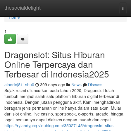
Home
thesocialdelight
Togg
navi
Home
1
Dragonslot: Situs Hiburan
Online Terpercaya dan
Terbesar di Indonesia2025
albertoj811shu0
399 days ago
News
Discuss
Sejak resmi diluncurkan pada tahun 2020, Dragonslot telah
tumbuh menjadi salah satu platform hiburan digital terbesar di
Indonesia. Dengan jutaan pengguna aktif, Kami menghadirkan
beragam jenis permainan online hanya dalam satu akun. Mulai
dari slot online, live casino, sportsbook, e-sports, arcade, hingga
togel, semuanya dapat diakses dengan mudah dan cepat.
https://rylandypcq.vidublog.com/35027145/dragonslot-situs-