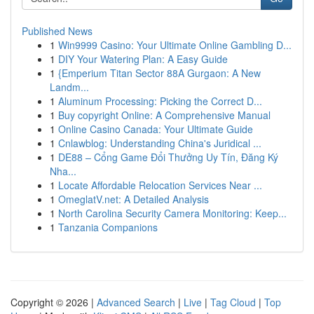
Published News
1
Win9999 Casino: Your Ultimate Online Gambling D...
1
DIY Your Watering Plan: A Easy Guide
1
{Emperium Titan Sector 88A Gurgaon: A New
Landm...
1
Aluminum Processing: Picking the Correct D...
1
Buy copyright Online: A Comprehensive Manual
1
Online Casino Canada: Your Ultimate Guide
1
Cnlawblog: Understanding China's Juridical ...
1
DE88 – Cổng Game Đổi Thưởng Uy Tín, Đăng Ký
Nha...
1
Locate Affordable Relocation Services Near ...
1
OmeglatV.net: A Detailed Analysis
1
North Carolina Security Camera Monitoring: Keep...
1
Tanzania Companions
Copyright © 2026 |
Advanced Search
|
Live
|
Tag Cloud
|
Top