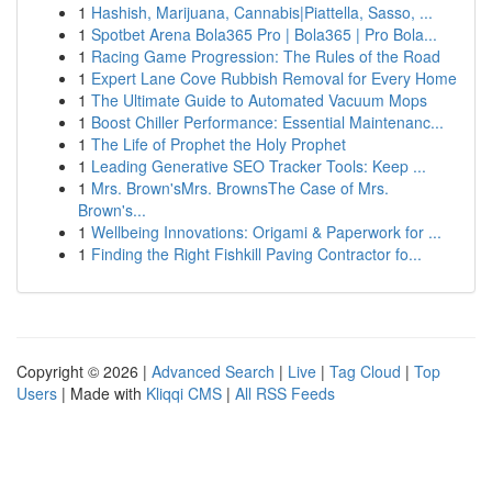
1
Hashish, Marijuana, Cannabis|Piattella, Sasso, ...
1
Spotbet Arena Bola365 Pro | Bola365 | Pro Bola...
1
Racing Game Progression: The Rules of the Road
1
Expert Lane Cove Rubbish Removal for Every Home
1
The Ultimate Guide to Automated Vacuum Mops
1
Boost Chiller Performance: Essential Maintenanc...
1
The Life of Prophet the Holy Prophet
1
Leading Generative SEO Tracker Tools: Keep ...
1
Mrs. Brown'sMrs. BrownsThe Case of Mrs.
Brown's...
1
Wellbeing Innovations: Origami & Paperwork for ...
1
Finding the Right Fishkill Paving Contractor fo...
Copyright © 2026 |
Advanced Search
|
Live
|
Tag Cloud
|
Top
Users
| Made with
Kliqqi CMS
|
All RSS Feeds