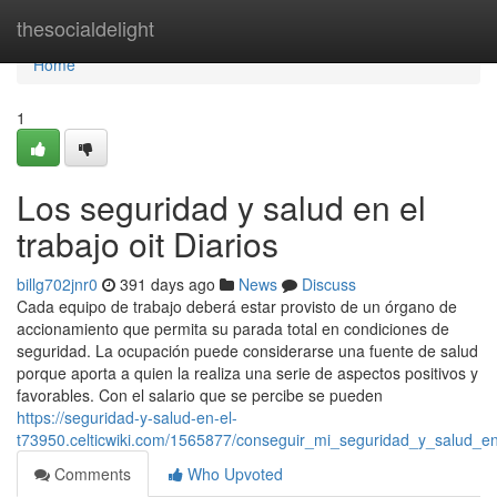
Home
thesocialdelight
Home
1
Los seguridad y salud en el
trabajo oit Diarios
billg702jnr0
391 days ago
News
Discuss
Cada equipo de trabajo deberá estar provisto de un órgano de
accionamiento que permita su parada total en condiciones de
seguridad. La ocupación puede considerarse una fuente de salud
porque aporta a quien la realiza una serie de aspectos positivos y
favorables. Con el salario que se percibe se pueden
https://seguridad-y-salud-en-el-
t73950.celticwiki.com/1565877/conseguir_mi_seguridad_y_salud_e
Comments
Who Upvoted