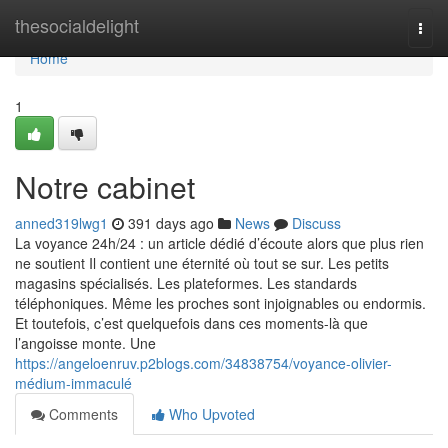
Home
thesocialdelight
Togg
navi
Home
1
Notre cabinet
anned319lwg1
391 days ago
News
Discuss
La voyance 24h/24 : un article dédié d’écoute alors que plus rien
ne soutient Il contient une éternité où tout se sur. Les petits
magasins spécialisés. Les plateformes. Les standards
téléphoniques. Même les proches sont injoignables ou endormis.
Et toutefois, c’est quelquefois dans ces moments-là que
l’angoisse monte. Une
https://angeloenruv.p2blogs.com/34838754/voyance-olivier-
médium-immaculé
Comments
Who Upvoted