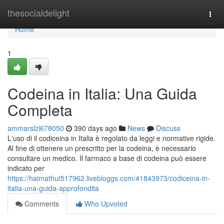
Home
thesocialdelight
Togg
navi
Home
1
Codeina in Italia: Una Guida
Completa
ammarslzi678050
390 days ago
News
Discuss
L'uso di il codiceina in Italia è regolato da leggi e normative rigide.
Al fine di ottenere un prescritto per la codeina, è necessario
consultare un medico. Il farmaco a base di codeina può essere
indicato per
https://haimathut517962.livebloggs.com/41843973/codiceina-in-
italia-una-guida-approfondita
Comments
Who Upvoted