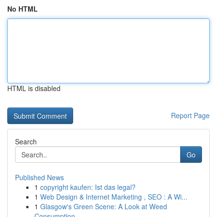
No HTML
HTML is disabled
Report Page
Search
Go
Published News
1
copyright kaufen: Ist das legal?
1
Web Design & Internet Marketing , SEO : A Wi...
1
Glasgow's Green Scene: A Look at Weed
Consumption