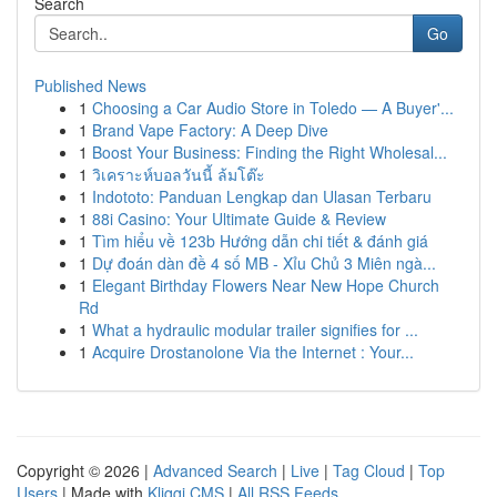
Search
Go
Published News
1
Choosing a Car Audio Store in Toledo — A Buyer'...
1
Brand Vape Factory: A Deep Dive
1
Boost Your Business: Finding the Right Wholesal...
1
วิเคราะห์บอลวันนี้ ล้มโต๊ะ
1
Indototo: Panduan Lengkap dan Ulasan Terbaru
1
88i Casino: Your Ultimate Guide & Review
1
Tìm hiểu về 123b Hướng dẫn chi tiết & đánh giá
1
Dự đoán dàn đề 4 số MB - Xỉu Chủ 3 Miên ngà...
1
Elegant Birthday Flowers Near New Hope Church
Rd
1
What a hydraulic modular trailer signifies for ...
1
Acquire Drostanolone Via the Internet : Your...
Copyright © 2026 |
Advanced Search
|
Live
|
Tag Cloud
|
Top
Users
| Made with
Kliqqi CMS
|
All RSS Feeds