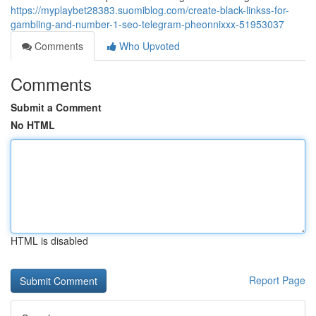
https://myplaybet28383.suomiblog.com/create-black-linkss-for-
gambling-and-number-1-seo-telegram-pheonnixxx-51953037
Comments
Who Upvoted
Comments
Submit a Comment
No HTML
HTML is disabled
Report Page