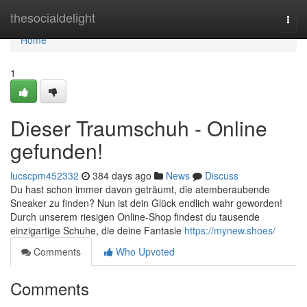
Home
thesocialdelight
Togg
navi
Home
1
Dieser Traumschuh - Online
gefunden!
lucscpm452332
384 days ago
News
Discuss
Du hast schon immer davon geträumt, die atemberaubende
Sneaker zu finden? Nun ist dein Glück endlich wahr geworden!
Durch unserem riesigen Online-Shop findest du tausende
einzigartige Schuhe, die deine Fantasie
https://mynew.shoes/
Comments
Who Upvoted
Comments