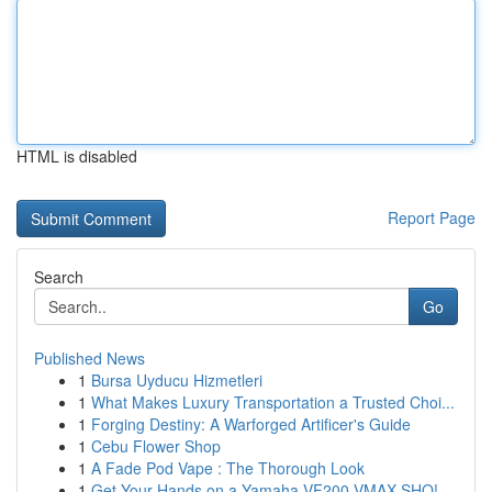
HTML is disabled
Report Page
Search
Go
Published News
1
Bursa Uyducu Hizmetleri
1
What Makes Luxury Transportation a Trusted Choi...
1
Forging Destiny: A Warforged Artificer's Guide
1
Cebu Flower Shop
1
A Fade Pod Vape : The Thorough Look
1
Get Your Hands on a Yamaha VF200 VMAX SHO!