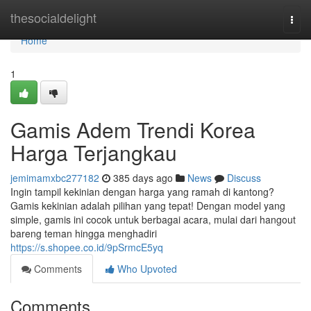
Home
thesocialdelight
Togg
navi
Home
1
Gamis Adem Trendi Korea
Harga Terjangkau
jemimamxbc277182
385 days ago
News
Discuss
Ingin tampil kekinian dengan harga yang ramah di kantong?
Gamis kekinian adalah pilihan yang tepat! Dengan model yang
simple, gamis ini cocok untuk berbagai acara, mulai dari hangout
bareng teman hingga menghadiri
https://s.shopee.co.id/9pSrmcE5yq
Comments
Who Upvoted
Comments