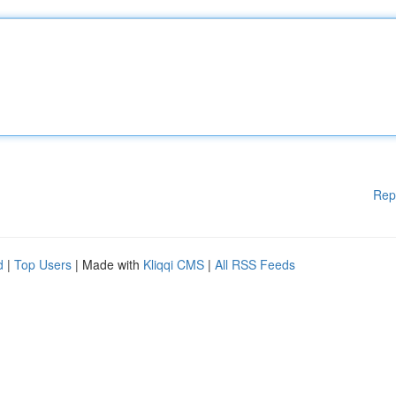
Rep
d
|
Top Users
| Made with
Kliqqi CMS
|
All RSS Feeds