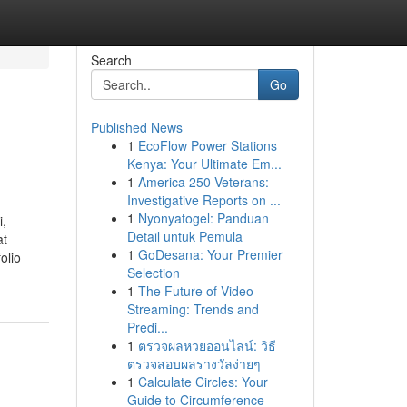
Search
Go
Published News
1
EcoFlow Power Stations
Kenya: Your Ultimate Em...
1
America 250 Veterans:
Investigative Reports on ...
1
Nyonyatogel: Panduan
i,
Detail untuk Pemula
at
1
GoDesana: Your Premier
olio
Selection
1
The Future of Video
Streaming: Trends and
Predi...
1
ตรวจผลหวยออนไลน์: วิธี
ตรวจสอบผลรางวัลง่ายๆ
1
Calculate Circles: Your
Guide to Circumference