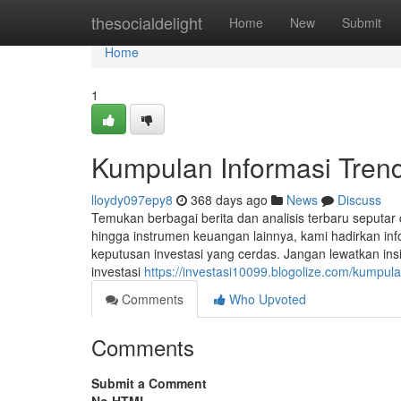
Home
thesocialdelight
Home
New
Submit
Home
1
Kumpulan Informasi Trendi
lloydy097epy8
368 days ago
News
Discuss
Temukan berbagai berita dan analisis terbaru seputar 
hingga instrumen keuangan lainnya, kami hadirkan i
keputusan investasi yang cerdas. Jangan lewatkan insigh
investasi
https://investasi10099.blogolize.com/kumpula
Comments
Who Upvoted
Comments
Submit a Comment