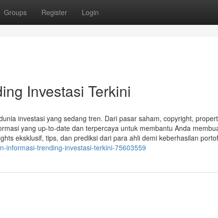
Groups
Register
Login
ng Investasi Terkini
dunia investasi yang sedang tren. Dari pasar saham, copyright, propert
nformasi yang up-to-date dan terpercaya untuk membantu Anda membu
ts eksklusif, tips, dan prediksi dari para ahli demi keberhasilan portof
n-informasi-trending-investasi-terkini-75603559