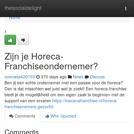
Home
thesocialdelight
Togg
navi
Home
1
Zijn je Horeca-
Franchiseondernemer?
zoecwss420703
370 days ago
News
Discuss
Ben jij een echte ondernemer met een passie voor de horeca?
Dan is dat misschien wel juist wat je zoekt! Een horeca-franchise
biedt je de mogelijkheid om een eigen zaak te beginnen met de
support van een ervaren
https://toscanafranchise.nl/horeca-
franchisenemers-gezocht/
Comments
Who Upvoted
Comments