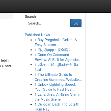
Search
Go
Published News
1
Buy Pregabalin Online: A
Easy Solution
1
商小信app：安全吗？
1
Done On Command
Review: AI Built for Agencies
 lebih
1
สล็อตออโต้: คู่มือสำหรับมือ
rai que
ใหม่
1
The Ultimate Guide to
Creatine Gummies: Website...
1
Unlock Lightning Speed:
Your Guide to Fast Host...
1
Lana Grey: A Rising Star in
the Music Scene
1
Dự đoán Bạch Thủ Lô 24h
Hôm Nay