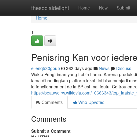
Home
thesocialdelight
Home
New
Submit
Home
1
Penisring Kan voor iedere
ellenq530gou5
362 days ago
News
Discuss
Waktu Pengiriman yang Lebih Lama: Karena produk di 
lama dibandingkan platform lokal. Ini bisa menjadi 
le fonctionnement de la BP est mal foutu. Ce trou entre
https://beauwelrw.wikievia.com/10686343/top_laatste_
Comments
Who Upvoted
Comments
Submit a Comment