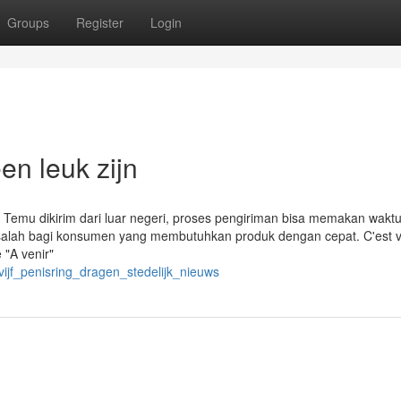
Groups
Register
Login
en leuk zijn
Temu dikirim dari luar negeri, proses pengiriman bisa memakan waktu
masalah bagi konsumen yang membutuhkan produk dengan cepat. C'est v
 "A venir"
vijf_penisring_dragen_stedelijk_nieuws