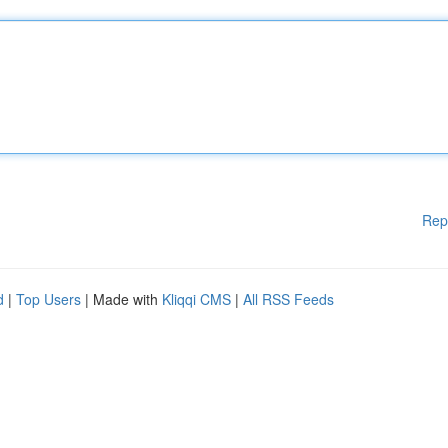
Rep
d
|
Top Users
| Made with
Kliqqi CMS
|
All RSS Feeds