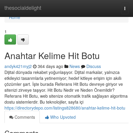
Home
thesocialdelight
Togg
navi
Home
1
Anahtar Kelime Hit Botu
andyk421myj2
364 days ago
News
Discuss
Dijital dünyada rekabet yoğunlaşıyor. Dijital markalar, yalnızca
etkileyici tasarımlarla yetinemiyor; hedef kitleye erişim için akıllı
çözümler şart. İşte burada Referans Hit Botu devreye giriyor ve
sitenizi zirveye taşıyor. Hit Botu Nedir ve Neden Önemlidir?
Referans Hit Botu, web sitenize otomatik trafik sağlayan algoritma
dostu sistemlerdir. Bu teknolojiler, sayfa içi
https://directorydepo.com/listings828680/anahtar-kelime-hit-botu
Comments
Who Upvoted
Comments