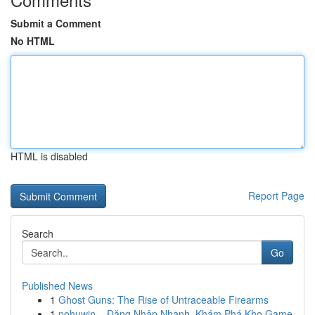
Submit a Comment
No HTML
HTML is disabled
Report Page
Search
Go
Published News
1
Ghost Guns: The Rise of Untraceable Firearms
1
nohuwin – Đăng Nhập Nhanh, Khám Phá Kho Game