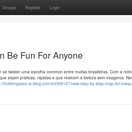
Groups
Register
Login
 Be Fun For Anyone
em se twister uma escolha common entre muitas brasileiras. Com a roti
ue sejam práticas, rápidas e que realcem a beleza sem exageros. Ne
s://holdengasux.is-blog.com/43399127/new-step-by-step-map-for-maq