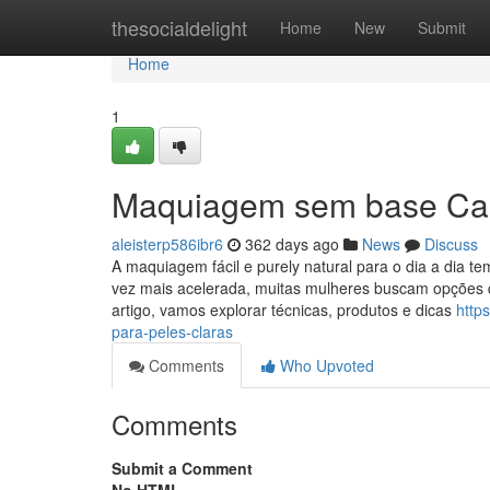
Home
thesocialdelight
Home
New
Submit
Home
1
Maquiagem sem base Can
aleisterp586ibr6
362 days ago
News
Discuss
A maquiagem fácil e purely natural para o dia a dia t
vez mais acelerada, muitas mulheres buscam opções q
artigo, vamos explorar técnicas, produtos e dicas
http
para-peles-claras
Comments
Who Upvoted
Comments
Submit a Comment