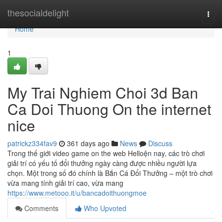
Home
thesocialdelight
Togg
navi
Home
1
My Trai Nghiem Choi 3d Ban
Ca Doi Thuong On the internet
nice
patrickz334fav9
361 days ago
News
Discuss
Trong thế giới video game on the web Helloện nay, các trò chơi
giải trí có yếu tố đổi thưởng ngày càng được nhiều người lựa
chọn. Một trong số đó chính là Bắn Cá Đổi Thưởng – một trò chơi
vừa mang tính giải trí cao, vừa mang
https://www.metooo.it/u/bancadoithuongmoe
Comments
Who Upvoted