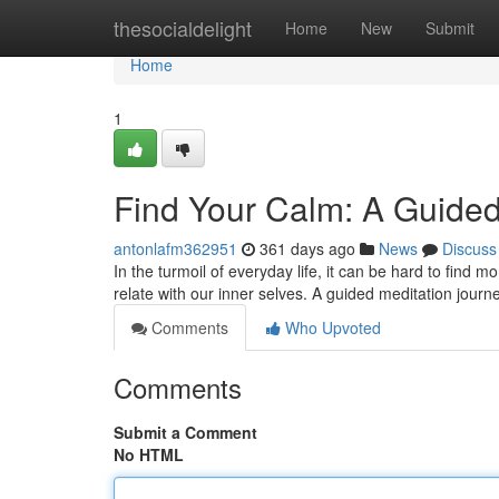
Home
thesocialdelight
Home
New
Submit
Home
1
Find Your Calm: A Guided
antonlafm362951
361 days ago
News
Discuss
In the turmoil of everyday life, it can be hard to find
relate with our inner selves. A guided meditation journ
Comments
Who Upvoted
Comments
Submit a Comment
No HTML