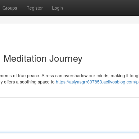
Groups
Register
Login
 Meditation Journey
 moments of true peace. Stress can overshadow our minds, making it toug
ey offers a soothing space to
https://asiyasgrr697853.activosblog.com/pr