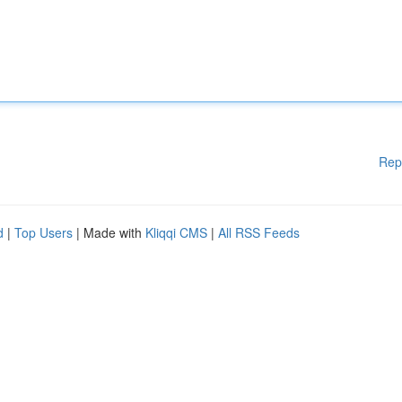
Rep
d
|
Top Users
| Made with
Kliqqi CMS
|
All RSS Feeds