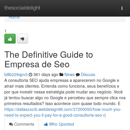
Home
thesocialdelight
Togg
navi
Home
1
The Definitive Guide to
Empresa de Seo
billb229qpv3
361 days ago
News
Discuss
A consultoria SEO ajuda empresas a aparecerem no Google e
atrair mais clientes. Entenda como funciona, seus benefícios e
por que investir nessa estratégia pode mudar seu negócio. Você
já tentou buscar algo no Google e percebeu que sempre clica nos
primeiros resultados? Isso acontece com quase todo mundo. E
https://dallaszxcrb.webdesign96.com/37200050/how-much-you-
need-to-expect-you-ll-pay-for-a-good-consultoria-seo-rj
Comments
Who Upvoted