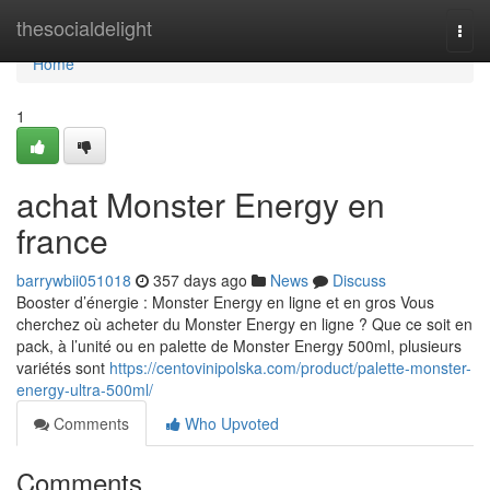
Home
thesocialdelight
Togg
navi
Home
1
achat Monster Energy en
france
barrywbii051018
357 days ago
News
Discuss
Booster d’énergie : Monster Energy en ligne et en gros Vous
cherchez où acheter du Monster Energy en ligne ? Que ce soit en
pack, à l’unité ou en palette de Monster Energy 500ml, plusieurs
variétés sont
https://centovinipolska.com/product/palette-monster-
energy-ultra-500ml/
Comments
Who Upvoted
Comments