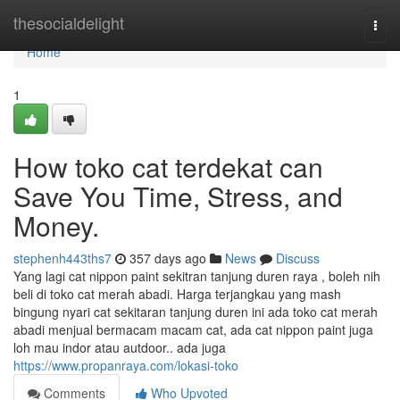
Home
thesocialdelight
Togg
navi
Home
1
How toko cat terdekat can
Save You Time, Stress, and
Money.
stephenh443ths7
357 days ago
News
Discuss
Yang lagi cat nippon paint sekitran tanjung duren raya , boleh nih
beli di toko cat merah abadi. Harga terjangkau yang mash
bingung nyari cat sekitaran tanjung duren ini ada toko cat merah
abadi menjual bermacam macam cat, ada cat nippon paint juga
loh mau indor atau autdoor.. ada juga
https://www.propanraya.com/lokasi-toko
Comments
Who Upvoted