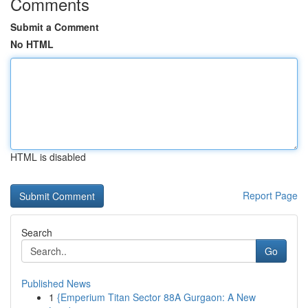
Comments
Submit a Comment
No HTML
HTML is disabled
Report Page
Search
Go
Published News
1
{Emperium Titan Sector 88A Gurgaon: A New