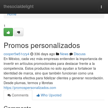
Home
thesocialdelight
Togg
navi
Home
1
Promos personalizados
cooper5w51czy4
336 days ago
News
Discuss
En México, cada vez más empresas entienden la importancia de
invertir en artículos promocionales para destacar frente a la
competencia. Estos productos no solo ayudan a fortalecer la
identidad de marca, sino que también funcionan como una
herramienta efectiva para fidelizar clientes y generar recordación.
Desde plumas, termos y libretas
https://promospersonalizados.com
Comments
Who Upvoted
Comments