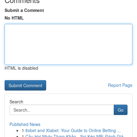
Submit a Comment
No HTML
HTML is disabled
Report Page
Search
Go
Published News
1
8xbet and Xtabet: Your Guide to Online Betting ...
1
Cầu Hai Nháy Tham Khảo - Soi Kép MB: Đánh Giá