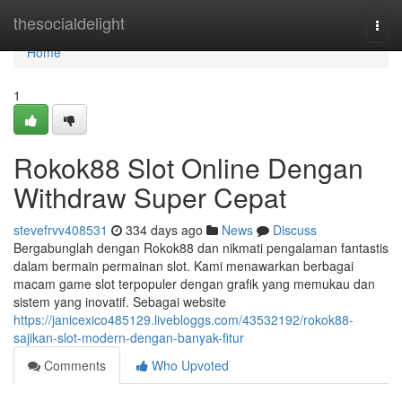
Home
thesocialdelight
Togg
navi
Home
1
Rokok88 Slot Online Dengan
Withdraw Super Cepat
stevefrvv408531
334 days ago
News
Discuss
Bergabunglah dengan Rokok88 dan nikmati pengalaman fantastis
dalam bermain permainan slot. Kami menawarkan berbagai
macam game slot terpopuler dengan grafik yang memukau dan
sistem yang inovatif. Sebagai website
https://janicexico485129.livebloggs.com/43532192/rokok88-
sajikan-slot-modern-dengan-banyak-fitur
Comments
Who Upvoted