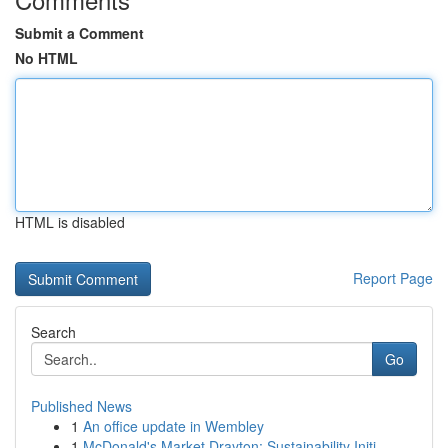
Submit a Comment
No HTML
HTML is disabled
Report Page
Search
Go
Published News
1
An office update in Wembley
1
McDonald's Market Drayton: Sustainability Initi...