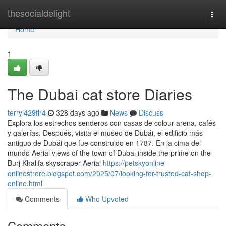
Home
thesocialdelight
Togg
navi
Home
1
The Dubai cat store Diaries
terryl429flr4
328 days ago
News
Discuss
Explora los estrechos senderos con casas de colour arena, cafés
y galerías. Después, visita el museo de Dubái, el edificio más
antiguo de Dubái que fue construido en 1787. En la cima del
mundo Aerial views of the town of Dubai inside the prime on the
Burj Khalifa skyscraper Aerial
https://petskyonline-
onlinestrore.blogspot.com/2025/07/looking-for-trusted-cat-shop-
online.html
Comments
Who Upvoted
Comments