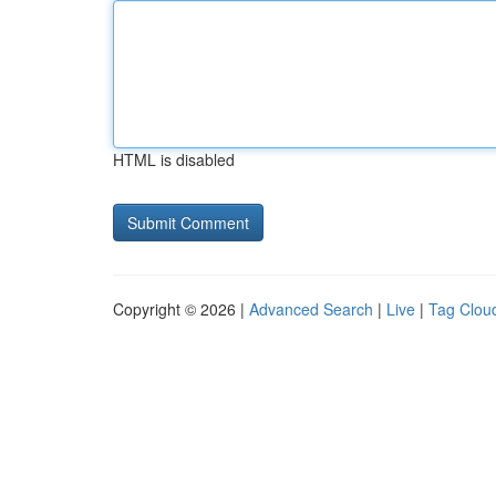
HTML is disabled
Copyright © 2026 |
Advanced Search
|
Live
|
Tag Clou