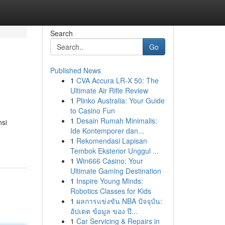
Search
Go
Published News
1
CVA Accura LR-X 50: The
Ultimate Air Rifle Review
1
Plinko Australia: Your Guide
to Casino Fun
1
Desain Rumah Minimalis:
nsi
Ide Kontemporer dan...
1
Rekomendasi Lapisan
Tembok Eksterior Unggul ...
1
Win666 Casino: Your
Ultimate Gaming Destination
1
Inspire Young Minds:
Robotics Classes for Kids
1
ผลการแข่งขัน NBA ปัจจุบัน:
อัปเดต ข้อมูล ของ ปี...
1
Car Servicing & Repairs in