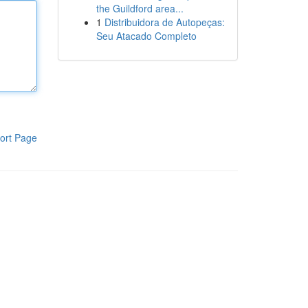
the Guildford area...
1
Distribuidora de Autopeças:
Seu Atacado Completo
ort Page