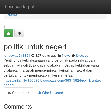
Home
thesocialdelight
Togg
navi
Home
1
politik untuk negeri
jonaswttd516854
327 days ago
News
Discuss
Pentingnya kebijaksanaan yang berpihak pada rakyat dalam
sebuah wilayah tidak dapat diabaikan. Setiap kebijakan yang
dijalankan haruslah mencerminkan keinginan rakyat dan
bertujuan untuk meningkatkan kesejahteraan
https://elijahjlfw180598.bloggazza.com/36315824/politik-untuk-
negeri
Comments
Who Upvoted
Comments