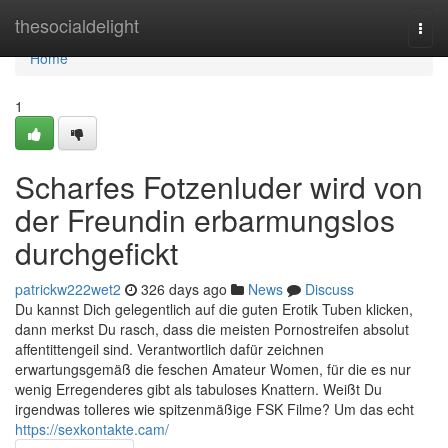
Home
thesocialdelight
Togg
navi
Home
1
Scharfes Fotzenluder wird von
der Freundin erbarmungslos
durchgefickt
patrickw222wet2
326 days ago
News
Discuss
Du kannst Dich gelegentlich auf die guten Erotik Tuben klicken,
dann merkst Du rasch, dass die meisten Pornostreifen absolut
affentittengeil sind. Verantwortlich dafür zeichnen
erwartungsgemäß die feschen Amateur Women, für die es nur
wenig Erregenderes gibt als tabuloses Knattern. Weißt Du
irgendwas tolleres wie spitzenmäßige FSK Filme? Um das echt
https://sexkontakte.cam/