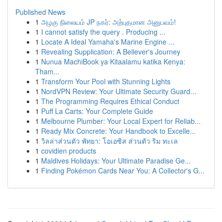
Published News
1
அழகு நிலையம் JP நகர்: அற்புதமான அனுபவம்!
1
I cannot satisfy the query . Producing ...
1
Locate A Ideal Yamaha's Marine Engine ...
1
Revealing Supplication: A Believer's Journey
1
Nunua MachiBook ya Kitaalamu katika Kenya:
Tham...
1
Transform Your Pool with Stunning Lights
1
NordVPN Review: Your Ultimate Security Guard...
1
The Programming Requires Ethical Conduct
1
Puff La Carts: Your Complete Guide
1
Melbourne Plumber: Your Local Expert for Reliab...
1
Ready Mix Concrete: Your Handbook to Excelle...
1
วิลล่าส่วนตัว พัทยา: โอเอซิส ส่วนตัว ริม ทะเล
1
covidien products
1
Maldives Holidays: Your Ultimate Paradise Ge...
1
Finding Pokémon Cards Near You: A Collector's G...