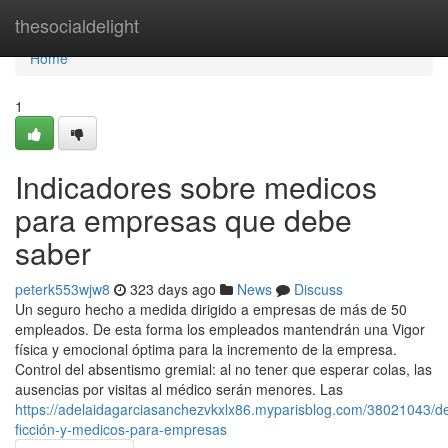
Home
thesocialdelight
Home
1
Indicadores sobre medicos
para empresas que debe
saber
peterk553wjw8
323 days ago
News
Discuss
Un seguro hecho a medida dirigido a empresas de más de 50
empleados. De esta forma los empleados mantendrán una Vigor
física y emocional óptima para la incremento de la empresa.
Control del absentismo gremial: al no tener que esperar colas, las
ausencias por visitas al médico serán menores. Las
https://adelaidagarciasanchezvkxlx86.myparisblog.com/38021043/de
ficción-y-medicos-para-empresas