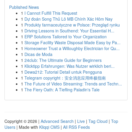
Published News
1
I Cannot Fulfill This Request
1
Dự đoán Song Thủ Lô MB Chính Xác Hôm Nay
1
Produkty farmaceutyczne w Polsce: Przegląd rynku
1
Driving Lessons in Southend: Your Essential H...
1
ERP Solutions Tailored to Your Organization
1
Storage Facility Waste Disposal Made Easy by Pa...
1
Homeowner Trust a Willoughby Electrician for Qu...
1
Dicas de Moda
1
24club: The Ultimate Guide for Beginners
1
Klicktipp Erfahrungen: Was Nutzer wirklich beri...
1
Dewa212: Tutorial Detail untuk Pengguna
1
Telegram copyright：安全消息应用终极指南
1
The Future of Video Streaming: Trends and Techn...
1
The Fiery Oath: A Tiefling Paladin's Tale
Copyright © 2026 |
Advanced Search
|
Live
|
Tag Cloud
|
Top
Users
| Made with
Kliqqi CMS
|
All RSS Feeds