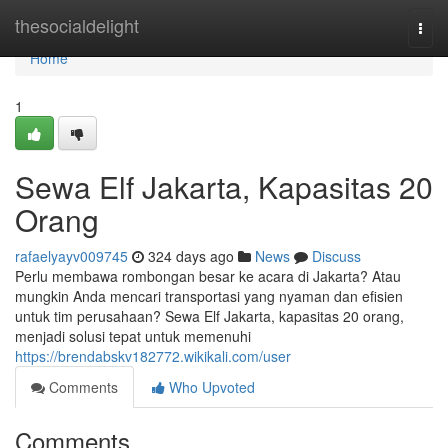
Home
thesocialdelight
Togg
navi
Home
1
Sewa Elf Jakarta, Kapasitas 20
Orang
rafaelyayv009745
324 days ago
News
Discuss
Perlu membawa rombongan besar ke acara di Jakarta? Atau
mungkin Anda mencari transportasi yang nyaman dan efisien
untuk tim perusahaan? Sewa Elf Jakarta, kapasitas 20 orang,
menjadi solusi tepat untuk memenuhi
https://brendabskv182772.wikikali.com/user
Comments
Who Upvoted
Comments