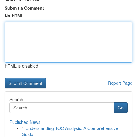
Submit a Comment
No HTML
HTML is disabled
Report Page
Search
Go
Published News
1
Understanding TOC Analysis: A Comprehensive
Guide