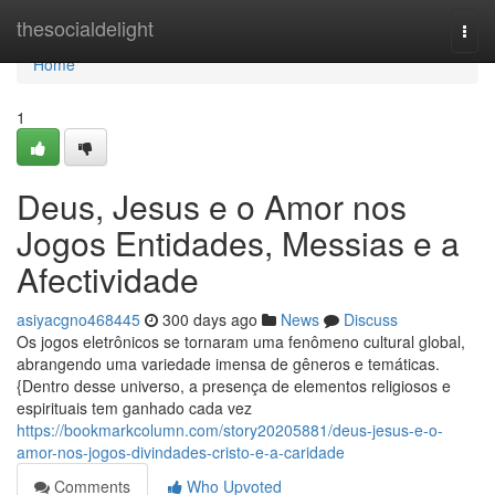
Home
thesocialdelight
Togg
navi
Home
1
Deus, Jesus e o Amor nos
Jogos Entidades, Messias e a
Afectividade
asiyacgno468445
300 days ago
News
Discuss
Os jogos eletrônicos se tornaram uma fenômeno cultural global,
abrangendo uma variedade imensa de gêneros e temáticas.
{Dentro desse universo, a presença de elementos religiosos e
espirituais tem ganhado cada vez
https://bookmarkcolumn.com/story20205881/deus-jesus-e-o-
amor-nos-jogos-divindades-cristo-e-a-caridade
Comments
Who Upvoted