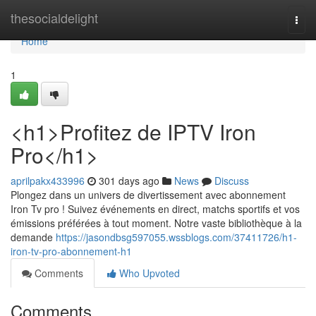
Home
thesocialdelight
Togg
navi
Home
1
<h1>Profitez de IPTV Iron
Pro</h1>
aprilpakx433996
301 days ago
News
Discuss
Plongez dans un univers de divertissement avec abonnement
Iron Tv pro ! Suivez événements en direct, matchs sportifs et vos
émissions préférées à tout moment. Notre vaste bibliothèque à la
demande
https://jasondbsg597055.wssblogs.com/37411726/h1-
iron-tv-pro-abonnement-h1
Comments
Who Upvoted
Comments